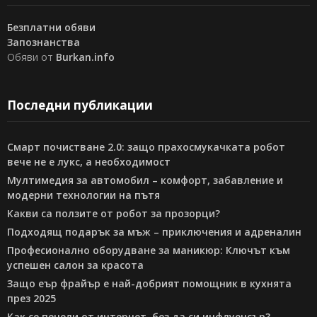
Безплатни обяви
Запознанства
Обяви от
Burkan.info
Последни публикации
Смарт почистване 2.0: защо прахосмукачката робот
вече не е лукс, а необходимост
Мултимедия за автомобил – комфорт, забавление и
модерни технологии на пътя
Какви са ползите от робот за прозорци?
Подходящ подарък за мъж – приключения и адреналин
Професионално оборудване за маникюр: Ключът към
успешен салон за красота
Защо еър фрайър е най-добрият помощник в кухнята
през 2025
Как се печели от интернет, без да си инфлуенсър?