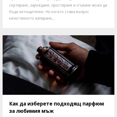
сортиране, зареждане, простиране и сгъване може да
бъде изтощително. Но когато става въпрос
качественото изпиране,…
Как да изберете подходящ парфюм
за любимия мъж