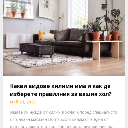
Какви видове килими има и как да
изберете правилния за вашия хол?
май 23, 2022
Имате ли нужда от килим в хола? Според специалисти
от онлайн магазин Domko.com килимът е една от
най-популярните и търсени опции за декориране на…