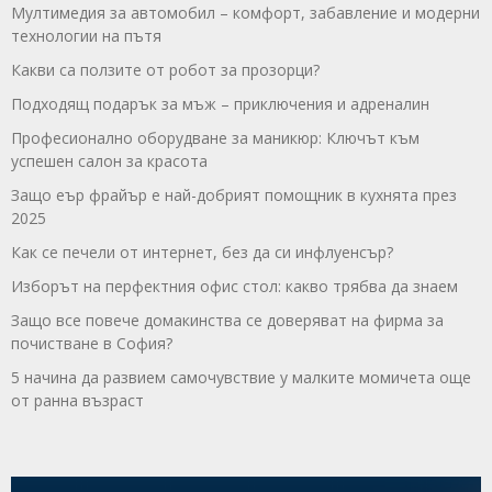
Мултимедия за автомобил – комфорт, забавление и модерни
технологии на пътя
Какви са ползите от робот за прозорци?
Подходящ подарък за мъж – приключения и адреналин
Професионално оборудване за маникюр: Ключът към
успешен салон за красота
Защо еър фрайър е най-добрият помощник в кухнята през
2025
Как се печели от интернет, без да си инфлуенсър?
Изборът на перфектния офис стол: какво трябва да знаем
Защо все повече домакинства се доверяват на фирма за
почистване в София?
5 начина да развием самочувствие у малките момичета още
от ранна възраст