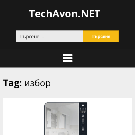
Skip
TechAvon.NET
to
content
Търсене
за:
Tag:
избор