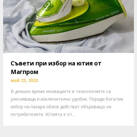
Съвети при избор на ютия от
Магпром
май 25, 2020
В днешно време иновациите в технологиите са
улесняващи и изключително удобни. Поради богатия
избор на пазара обаче действат объркващо на
потребителите. Ютията е от…