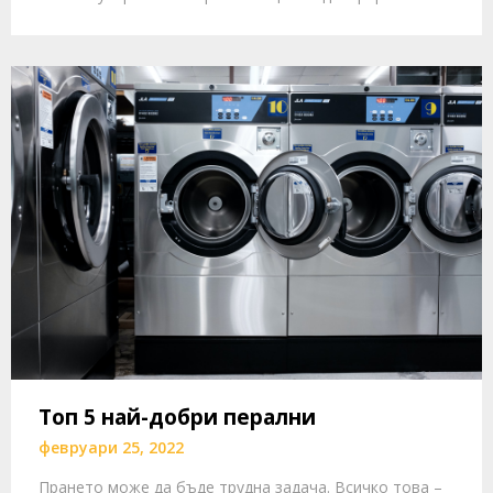
Топ 5 най-добри перални
февруари 25, 2022
Прането може да бъде трудна задача. Всичко това –