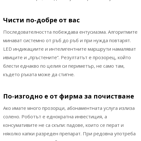
Чисти по-добре от вас
Последователността побеждава ентусиазма. Алгоритмите
минават системно от ръб до ръб и при нужда повтарят.
LED индикациите и интелигентните маршрути намаляват
ивиците и „пръстените“. Резултатът е прозорец, който
блести еднакво по целия си периметър, не само там,
където ръката може да стигне.
По-изгодно е от фирма за почистване
Ако имате много прозорци, абонаментната услуга излиза
солено. Роботът е еднократна инвестиция, а
консумативите не са скъпи: падове, които се перат и
няколко капки разреден препарат. При редовна употреба