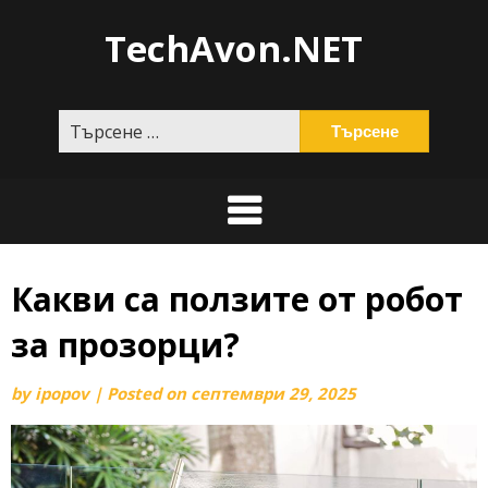
Skip
TechAvon.NET
to
content
Търсене
за:
Какви са ползите от робот
за прозорци?
by
ipopov
|
Posted on
септември 29, 2025