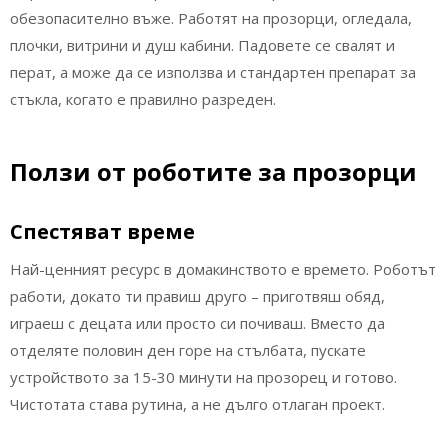
обезопасително въже. Работят на прозорци, огледала,
плочки, витрини и душ кабини. Падовете се свалят и
перат, а може да се използва и стандартен препарат за
стъкла, когато е правилно разреден.
Ползи от роботите за прозорци
Спестяват време
Най-ценният ресурс в домакинството е времето. Роботът
работи, докато ти правиш друго – приготвяш обяд,
играеш с децата или просто си почиваш. Вместо да
отделяте половин ден горе на стълбата, пускате
устройството за 15-30 минути на прозорец и готово.
Чистотата става рутина, а не дълго отлаган проект.