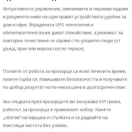
Интуитивното управление, сменяемите и пераеми падове
и разумното ниво на шум правят устройствата удобни за
дом и офис. Вградената UPS технология и
обезопасително въже дават спокойствие, а режимът за
повторно почистване се справя с по-упорити следи (от
дъжд, прах или морска сол по тераси).
Ползите от робота за прозорци са ясни: печелите време,
пазите гърба си, повишавате безопасността и получавате
по-добър резултат на по-ниска цена в дългосрочен план.
Ако гледката през прозорците ви заслужава VIP грижа,
роботът за прозорци е правилният избор. Кажете
„сбогом“ на парцала и стълбата и се радвайте на
блестяща чистота без усилие.