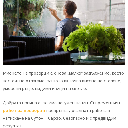
Миенето на прозорци е онова „малко“ задължение, което
постоянно отлагаме, защото включва висене по столове,
уморени ръце, видими ивици на светло.
Добрата новина е, че има по-умен начин. Съвременният
робот за прозорци
превръща досадната работа в
натискане на бутон – бързо, безопасно и с предвидим
резултат.