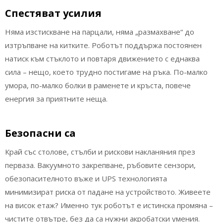
Спестяват усилия
Няма изстискване на парцали, няма „размахване“ до
изтръпване на китките. Роботът поддържа постоянен
натиск към стъклото и повтаря движението с еднаква
сила – нещо, което трудно постигаме на ръка. По-малко
умора, по-малко болки в раменете и кръста, повече
енергия за приятните неща.
Безопасни са
Край със столове, стълби и рискови накланяния през
перваза. Вакуумното закрепване, ръбовите сензори,
обезопасителното въже и UPS технологията
минимизират риска от падане на устройството. Живеете
на висок етаж? Именно тук роботът е истинска промяна –
чистите отвътре, без да са нужни акробатски умения.