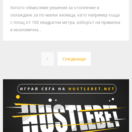
Когато обмисляме решения за отопление и
охлаждане за по-малки жилища, като например къща
с площ от 100 квадратни метра, изборът на правилна
и икономична…
Posts
1
Следващи
pagination