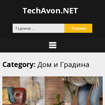
Skip
TechAvon.NET
to
content
Търсене
за:
Category:
Дом и Градина