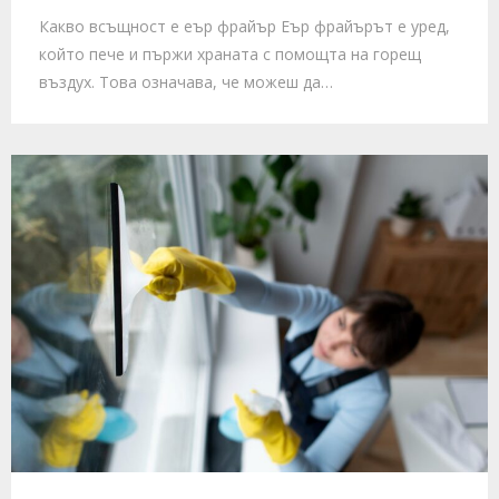
Какво всъщност е еър фрайър Еър фрайърът е уред,
който пече и пържи храната с помощта на горещ
въздух. Това означава, че можеш да…