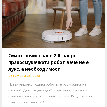
Смарт почистване 2.0: защо
прахосмукачката робот вече не е
лукс, а необходимост
октомври 23, 2025
Преди няколко години роботите „обикаляха на
късмет“. Днес те „виждат“ дома, мислят в карти,
планират маршрути и помнят навици. Резултатът е
Смарт почистване 2.0…