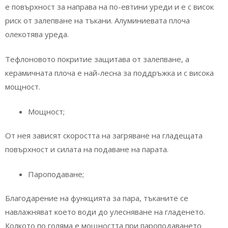
е повърхност за направа на по-евтини уреди и е с висок
риск от залепване на тъкани. Алуминиевата плоча
олекотява уреда.
Тефлоновото покритие защитава от залепване, а
керамичната плоча е най-лесна за поддръжка и с висока
мощност.
Мощност;
От нея зависят скоростта на загряване на гладещата
повърхност и силата на подаване на парата.
Пароподаване;
Благодарение на функцията за пара, тъканите се
навлажняват което води до улесняване на гладенето.
Колкото по голяма е мощността при пароподаването