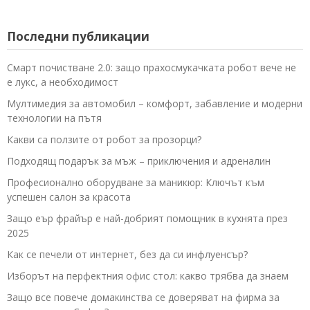
Последни публикации
Смарт почистване 2.0: защо прахосмукачката робот вече не
е лукс, а необходимост
Мултимедия за автомобил – комфорт, забавление и модерни
технологии на пътя
Какви са ползите от робот за прозорци?
Подходящ подарък за мъж – приключения и адреналин
Професионално оборудване за маникюр: Ключът към
успешен салон за красота
Защо еър фрайър е най-добрият помощник в кухнята през
2025
Как се печели от интернет, без да си инфлуенсър?
Изборът на перфектния офис стол: какво трябва да знаем
Защо все повече домакинства се доверяват на фирма за