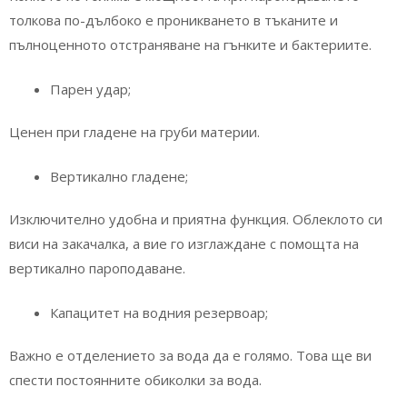
толкова по-дълбоко е проникването в тъканите и
пълноценното отстраняване на гънките и бактериите.
Парен удар;
Ценен при гладене на груби материи.
Вертикално гладене;
Изключително удобна и приятна функция. Облеклото си
виси на закачалка, а вие го изглаждане с помощта на
вертикално пароподаване.
Капацитет на водния резервоар;
Важно е отделението за вода да е голямо. Това ще ви
спести постоянните обиколки за вода.