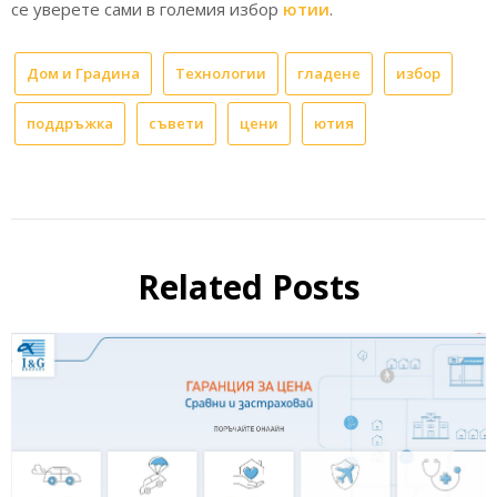
се уверете сами в големия избор
ютии
.
Дом и Градина
Технологии
гладене
избор
поддръжка
съвети
цени
ютия
Related Posts