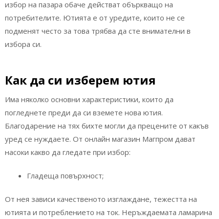
избор на пазара обаче действат объркващо на
потребителите. Ютията е от уредите, които не се
подменят често за това трябва да сте внимателни в
избора си.
Как да си изберем ютия
Има няколко основни характеристики, които да
погледнете преди да си вземете нова ютия.
Благодарение на тях бихте могли да прецените от какъв
уред се нуждаете. От онлайн магазин Магпром дават
насоки какво да гледате при избор:
Гладеща повърхност;
От нея зависи качественото изглаждане, тежестта на
ютията и потреблението на ток. Неръждаемата ламарина