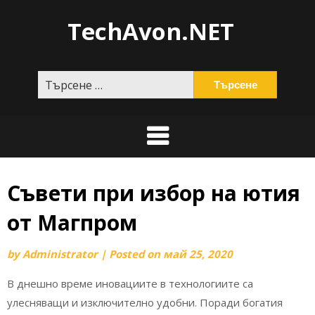
Skip
TechAvon.NET
to
content
Търсене
за:
Съвети при избор на ютия
от Магпром
by
Administrator
|
Posted on
май 25, 2020
В днешно време иновациите в технологиите са
улесняващи и изключително удобни. Поради богатия