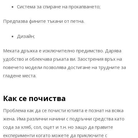
Система за спиране на прокапването;
Предпазва фините тъкани от петна.
Дизайн;
Меката дръжка е изключително предимство. Дарява
удобство и облекчава ръката ви. Заострения връх на
повечето модели позволява достигане на трудните за
гладене места.
Как се почиства
Проблема как да се почисти ютията е познат на всяка
жена. Има различни начини с подръчни средства като
сода за хляб, сол, оцет и т.н. но защо да правите
експерименти когато можете да приключите с