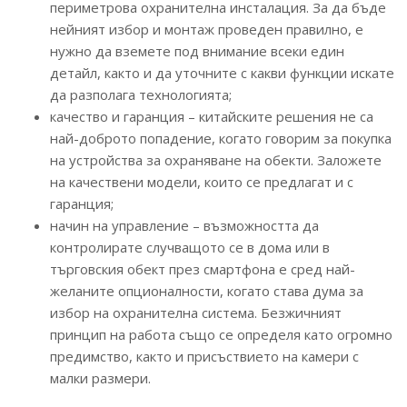
периметрова охранителна инсталация. За да бъде
нейният избор и монтаж проведен правилно, е
нужно да вземете под внимание всеки един
детайл, както и да уточните с какви функции искате
да разполага технологията;
качество и гаранция – китайските решения не са
най-доброто попадение, когато говорим за покупка
на устройства за охраняване на обекти. Заложете
на качествени модели, които се предлагат и с
гаранция;
начин на управление – възможността да
контролирате случващото се в дома или в
търговския обект през смартфона е сред най-
желаните опционалности, когато става дума за
избор на охранителна система. Безжичният
принцип на работа също се определя като огромно
предимство, както и присъствието на камери с
малки размери.