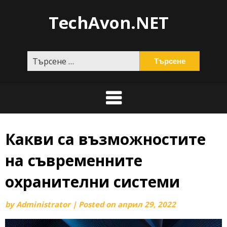
Skip
TechAvon.NET
to
content
Търсене
за:
Какви са възможностите
на съвременните
охранителни системи
by
Administrator
|
Posted on
април 29, 2022