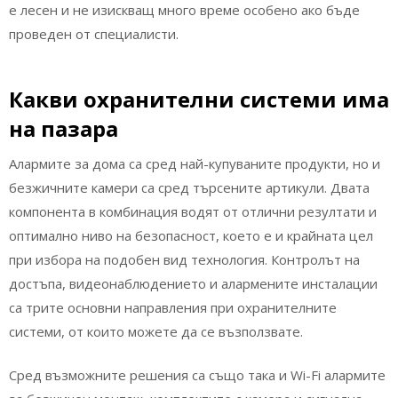
е лесен и не изискващ много време особено ако бъде
проведен от специалисти.
Какви охранителни системи има
на пазара
Алармите за дома са сред най-купуваните продукти, но и
безжичните камери са сред търсените артикули. Двата
компонента в комбинация водят от отлични резултати и
оптимално ниво на безопасност, което е и крайната цел
при избора на подобен вид технология. Контролът на
достъпа, видеонаблюдението и алармените инсталации
са трите основни направления при охранителните
системи, от които можете да се възползвате.
Сред възможните решения са също така и Wi-Fi алармите