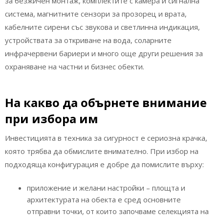
за безжичен монтаж, комплектите с камера и сигнална
система, магнитните сензори за прозорец и врата,
кабелните сирени със звукова и светлинна индикация,
устройствата за откриване на вода, соларните
инфрачервени бариери и много още други решения за
охраняване на частни и бизнес обекти.
На какво да обърнете внимание
при избора им
Инвестицията в техника за сигурност е сериозна крачка,
която трябва да обмислите внимателно. При избор на
подходяща конфигурация е добре да помислите върху:
приложение и желани настройки – площта и
архитектурата на обекта е сред основните
отправни точки, от които започваме селекцията на