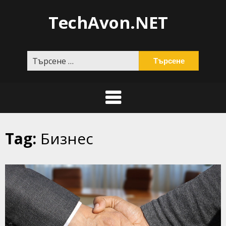
Skip
TechAvon.NET
to
content
Търсене
за:
Tag:
Бизнес