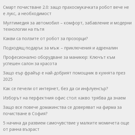
Смарт почистване 2.0: защо прахосмукачката робот вече не
е лукс, а необходимост
Мултимедия за автомобил – комфорт, забавление и модерни
технологии на пътя
Какви са ползите от робот за прозорци?
Подходящ подарък за мъж – приключения и адреналин
Професионално оборудване за маникюр: Ключът към
успешен салон за красота
Защо еър фрайър е най-добрият помощник в кухнята през
2025
Как се печели от интернет, без да си инфлуенсър?
Изборът на перфектния офис стол: какво трябва да знаем
Защо все повече домакинства се доверяват на фирма за
почистване в София?
5 начина да развием самочувствие у малките момичета още
от ранна възраст