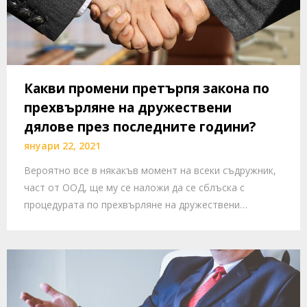
Какви промени претърпя закона по
прехвърляне на дружествени
дялове през последните години?
януари 22, 2021
Вероятно все в някакъв момент на всеки съдружник,
част от ООД, ще му се наложи да се сблъска с
процедурата по прехвърляне на дружествени…