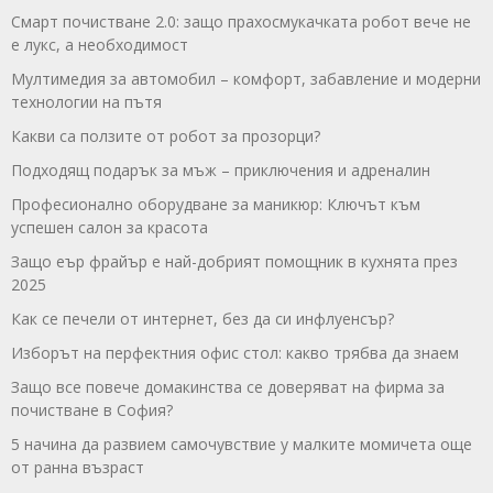
Смарт почистване 2.0: защо прахосмукачката робот вече не
е лукс, а необходимост
Мултимедия за автомобил – комфорт, забавление и модерни
технологии на пътя
Какви са ползите от робот за прозорци?
Подходящ подарък за мъж – приключения и адреналин
Професионално оборудване за маникюр: Ключът към
успешен салон за красота
Защо еър фрайър е най-добрият помощник в кухнята през
2025
Как се печели от интернет, без да си инфлуенсър?
Изборът на перфектния офис стол: какво трябва да знаем
Защо все повече домакинства се доверяват на фирма за
почистване в София?
5 начина да развием самочувствие у малките момичета още
от ранна възраст