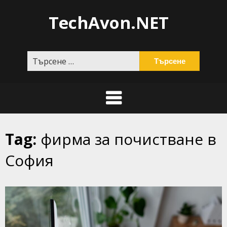
Skip
TechAvon.NET
to
content
Търсене
за:
Tag:
фирма за почистване в
София