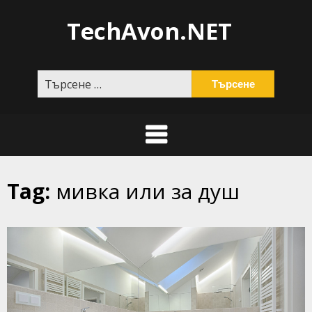
Skip
TechAvon.NET
to
content
Търсене
за:
Tag:
мивка или за душ