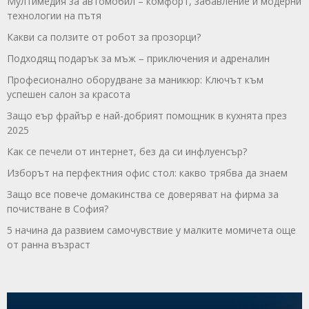
Мултимедия за автомобил – комфорт, забавление и модерни
технологии на пътя
Какви са ползите от робот за прозорци?
Подходящ подарък за мъж – приключения и адреналин
Професионално оборудване за маникюр: Ключът към
успешен салон за красота
Защо еър фрайър е най-добрият помощник в кухнята през
2025
Как се печели от интернет, без да си инфлуенсър?
Изборът на перфектния офис стол: какво трябва да знаем
Защо все повече домакинства се доверяват на фирма за
почистване в София?
5 начина да развием самочувствие у малките момичета още
от ранна възраст