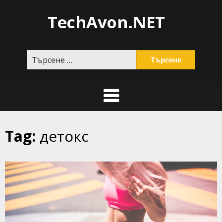
Skip
TechAvon.NET
to
content
Търсене
за:
Tag:
детокс