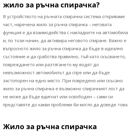
жило за ръчна спирачка?
В устройството на ръчната спирачна система откриваме
част, наречена жило за ръчна спирачка – неговата
функция е да взаимодейства с накладките на автомобила
и, по този начин, да активира неговото спиране. Важно е
въпросното жило за ръчна спирачка да бъде в идеално
състояние и да сработва правилно, тъй като скъсването,
повреждането или разтягането му водят до
невъзможност автомобилът да спре или да бъде
застопорен на едно място. При повредено или скъсано
жило за ръчна спирачка е възможно спирачният лост да
не може да бъде вдигнат или освободен – сами си
представяте до какви проблеми би могло да доведе това.
Жило за ръчна спирачка