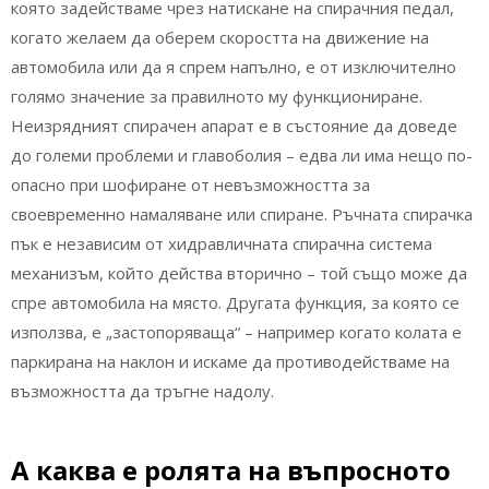
която задействаме чрез натискане на спирачния педал,
когато желаем да оберем скоростта на движение на
автомобила или да я спрем напълно, е от изключително
голямо значение за правилното му функциониране.
Неизрядният спирачен апарат е в състояние да доведе
до големи проблеми и главоболия – едва ли има нещо по-
опасно при шофиране от невъзможността за
своевременно намаляване или спиране. Ръчната спирачка
пък е независим от хидравличната спирачна система
механизъм, който действа вторично – той също може да
спре автомобила на място. Другата функция, за която се
използва, е „застопоряваща“ – например когато колата е
паркирана на наклон и искаме да противодействаме на
възможността да тръгне надолу.
А каква е ролята на въпросното