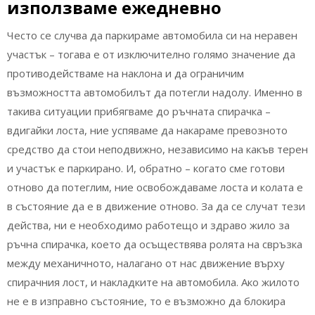
използваме ежедневно
Често се случва да паркираме автомобила си на неравен
участък – тогава е от изключително голямо значение да
противодействаме на наклона и да ограничим
възможността автомобилът да потегли надолу. Именно в
такива ситуации прибягваме до ръчната спирачка –
вдигайки лоста, ние успяваме да накараме превозното
средство да стои неподвижно, независимо на какъв терен
и участък е паркирано. И, обратно – когато сме готови
отново да потеглим, ние освобождаваме лоста и колата е
в състояние да е в движение отново. За да се случат тези
действа, ни е необходимо работещо и здраво жило за
ръчна спирачка, което да осъществява ролята на свръзка
между механичното, налагано от нас движение върху
спирачния лост, и накладките на автомобила. Ако жилото
не е в изправно състояние, то е възможно да блокира