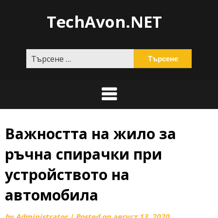
Skip
TechAvon.NET
to
content
Търсене
за:
Важността на жило за
ръчна спирачки при
устройството на
автомобила
by
Administrator
|
Posted on
август 13, 2020