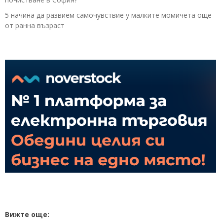
5 начина да развием самочувствие у малките момичета още
от ранна възраст
Вижте още: