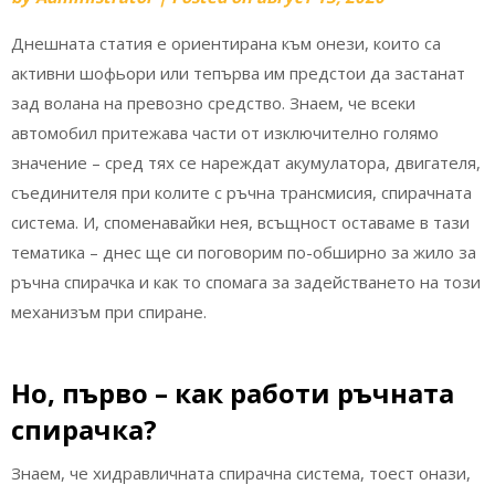
Днешната статия е ориентирана към онези, които са
активни шофьори или тепърва им предстои да застанат
зад волана на превозно средство. Знаем, че всеки
автомобил притежава части от изключително голямо
значение – сред тях се нареждат акумулатора, двигателя,
съединителя при колите с ръчна трансмисия, спирачната
система. И, споменавайки нея, всъщност оставаме в тази
тематика – днес ще си поговорим по-обширно за жило за
ръчна спирачка и как то спомага за задействането на този
механизъм при спиране.
Но, първо – как работи ръчната
спирачка?
Знаем, че хидравличната спирачна система, тоест онази,