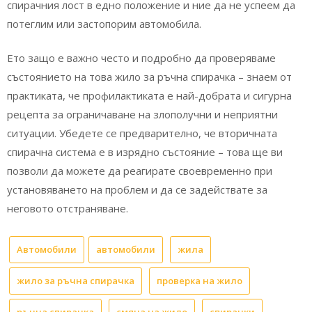
спирачния лост в едно положение и ние да не успеем да
потеглим или застопорим автомобила.
Ето защо е важно често и подробно да проверяваме
състоянието на това жило за ръчна спирачка – знаем от
практиката, че профилактиката е най-добрата и сигурна
рецепта за ограничаване на злополучни и неприятни
ситуации. Убедете се предварително, че вторичната
спирачна система е в изрядно състояние – това ще ви
позволи да можете да реагирате своевременно при
установяването на проблем и да се задействате за
неговото отстраняване.
Автомобили
автомобили
жила
жило за ръчна спирачка
проверка на жило
ръчна спирачка
смяна на жило
спирачки