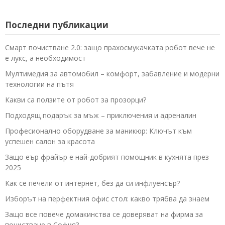
Последни публикации
Смарт почистване 2.0: защо прахосмукачката робот вече не
е лукс, а необходимост
Мултимедия за автомобил – комфорт, забавление и модерни
технологии на пътя
Какви са ползите от робот за прозорци?
Подходящ подарък за мъж – приключения и адреналин
Професионално оборудване за маникюр: Ключът към
успешен салон за красота
Защо еър фрайър е най-добрият помощник в кухнята през
2025
Как се печели от интернет, без да си инфлуенсър?
Изборът на перфектния офис стол: какво трябва да знаем
Защо все повече домакинства се доверяват на фирма за
почистване в София?